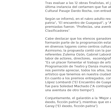
Tras evaluar a las 12 obras finalistas, e
última instancia del certamen que fue ab
Cultural Pasaje Dardo Rocha, con entrada
Según se informó, en el rubro adulto res
patria"; "El encuentro de Guayaquil"; y "
premiadas fueron: "Profecías, una aventur
Clasificadores".
Cabe destacar que los elencos ganadores
formarán parte de la programación establ
en diversos lugares como centros cultura
Asimismo, la propuesta contó con la par
referentes Zulema Ozón, Gabriel Laborde
labor de actores, directores, escenógraf
"Es un placer fomentar el trabajo de art
Programación de Teatro y Danza municip
nos permite apreciar, todos los años, las
artístico que tenemos en nuestra ciudad
En cuanto a los premios entregados, com
López Lombardi ("El Encuentro de Guayaqu
fue para Soledad Machado ("A contrapelo")
una aventura de otro tiempo").
Conjuntamente, el galardón a la 'Mejor a
éxodo, ficción patria"); mientras que en 
Garay ("El éxodo, ficción patria").