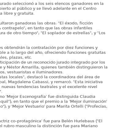
l jurado seleccionó a los seis elencos ganadores en la
ierto al público y se llevó adelante en el Centro
 libre y gratuita.
ultaron ganadoras las obras: "El éxodo, ficción
A contrapelo"; en tanto que las obras infantiles
a de otro tiempo"; "El soplador de estrellas"; y "Los
 obtendrán la contratación por diez funciones y
e a lo largo del año, ofreciendo funciones gratuitas
les, plazas, etc.
ticipación de un reconocido jurado integrado por los
 y Néstor Amarilla, quienes también distinguieron la
os, vestuaristas e iluminadores.
istas locales", destacó la coordinadora del área de
al, Magdalena Cabassi, y remarcó: "Esta iniciativa
 nuevas tendencias teatrales y el excelente nivel
".
o 'Mejor Escenografía' fue distinguida Claudia
il"); en tanto que el premio a la 'Mejor iluminación'
; y 'Mejor Vestuario' para Marita Ortelli ("Profecías,
ctriz co-protagónica' fue para Belén Hurlebaus ("El
el rubro masculino la distinción fue para Mariano