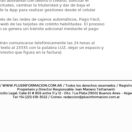
do abonando con débito o crédito, solicitar el
icitudes, cambiar la titularidad y dar de baja el
e la App para realizar gestiones desde el celular.
s de las redes de cajeros automáticos, Pago Fácil,
eb de las tarjetas de crédito habilitadas. El proceso
do se genera sin trámite adicional mediante el pago
odrán comunicarse telefónicamente las 24 horas al
exto al 23335 con la palabra LUZ, dejar un espacio y
nistro que figura en la factura).
 / WWW.PLUSINFORMACION.COM.AR / Todos los derechos reservados / Registr
Propietario y Director Responsable: Ivan Mariano Tettamanti
cilio Legal: Calle 61 # 806 entre 11 y 12 - Dto. 1 La Plata (1900) Buenos Aires - Arge
Tel +54 (221) 618-3022 / Correo: redaccion@plusinformacion.com.ar