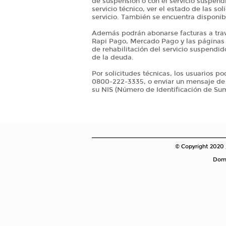
de suspensión o con el servicio suspendi
servicio técnico, ver el estado de las sol
servicio. También se encuentra disponibl
Además podrán abonarse facturas a travé
Rapi Pago, Mercado Pago y las páginas w
de rehabilitación del servicio suspendi
de la deuda.
Por solicitudes técnicas, los usuarios p
0800-222-3335, o enviar un mensaje de t
su NIS (Número de Identificación de Sumi
© Copyright 2020
Domi