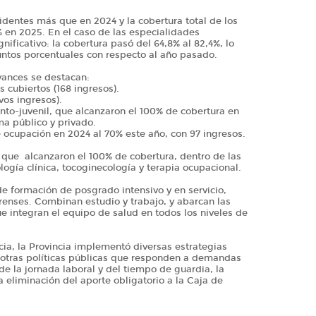
identes más que en 2024 y la cobertura total de los
 en 2025. En el caso de las especialidades
ificativo: la cobertura pasó del 64,8% al 82,4%, lo
ntos porcentuales con respecto al año pasado.
vances se destacan:
 cubiertos (168 ingresos).
vos ingresos).
fanto-juvenil, que alcanzaron el 100% de cobertura en
ma público y privado.
ocupación en 2024 al 70% este año, con 97 ingresos.
ue alcanzaron el 100% de cobertura, dentro de las
logía clínica, tocoginecología y terapia ocupacional.
de formación de posgrado intensivo y en servicio,
renses. Combinan estudio y trabajo, y abarcan las
ue integran el equipo de salud en todos los niveles de
cia, la Provincia implementó diversas estrategias
otras políticas públicas que responden a demandas
de la jornada laboral y del tiempo de guardia, la
a eliminación del aporte obligatorio a la Caja de