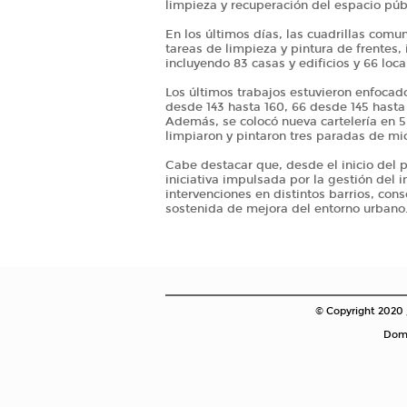
limpieza y recuperación del espacio púb
En los últimos días, las cuadrillas comu
tareas de limpieza y pintura de frentes, 
incluyendo 83 casas y edificios y 66 loc
Los últimos trabajos estuvieron enfocado
desde 143 hasta 160, 66 desde 145 hasta 
Además, se colocó nueva cartelería en 5 y
limpiaron y pintaron tres paradas de mic
Cabe destacar que, desde el inicio del 
iniciativa impulsada por la gestión del i
intervenciones en distintos barrios, con
sostenida de mejora del entorno urbano
© Copyright 2020
Domi