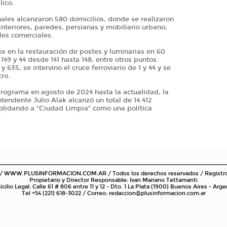
lico.
nales alcanzaron 580 domicilios, donde se realizaron
interiores, paredes, persianas y mobiliario urbano,
ales comerciales.
s en la restauración de postes y luminarias en 60
149 y 44 desde 141 hasta 148, entre otros puntos.
 635, se intervino el cruce ferroviario de 1 y 44 y se
ro.
programa en agosto de 2024 hasta la actualidad, la
ntendente Julio Alak alcanzó un total de 14.412
solidando a “Ciudad Limpia” como una política
.
 / WWW.PLUSINFORMACION.COM.AR / Todos los derechos reservados / Registr
Propietario y Director Responsable: Ivan Mariano Tettamanti
cilio Legal: Calle 61 # 806 entre 11 y 12 - Dto. 1 La Plata (1900) Buenos Aires - Arge
Tel +54 (221) 618-3022 / Correo: redaccion@plusinformacion.com.ar