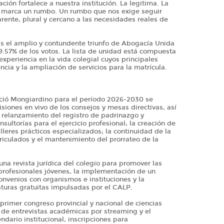
ación fortalece a nuestra institución. La legitima. La
s marca un rumbo. Un rumbo que nos exige seguir
rente, plural y cercano a las necesidades reales de
as el amplio y contundente triunfo de Abogacía Unida
9.57% de los votos. La lista de unidad está compuesta
experiencia en la vida colegial cuyos principales
encia y la ampliación de servicios para la matrícula.
nció Mongiardino para el período 2026-2030 se
siones en vivo de los consejos y mesas directivas, así
 relanzamiento del registro de padrinazgo y
ultorías para el ejercicio profesional; la creación de
lleres prácticos especializados; la continuidad de la
riculados y el mantenimiento del prorrateo de la
na revista jurídica del colegio para promover las
rofesionales jóvenes, la implementación de un
onvenios con organismos e instituciones y la
aturas gratuitas impulsadas por el CALP.
primer congreso provincial y nacional de ciencias
s de entrevistas académicas por streaming y el
ndario institucional, inscripciones para