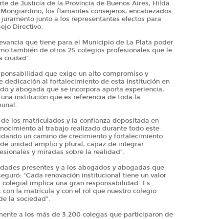
rte de Justicia de la Provincia de Buenos Aires, Hilda
 Mongiardino, los flamantes consejeros, encabezados
juramento junto a los representantes electos para
ejo Directivo.
levancia que tiene para el Municipio de La Plata poder
mo también de otros 25 colegios profesionales que le
a ciudad".
responsabilidad que exige un alto compromiso y
edicación al fortalecimiento de esta institución en
o y abogada que se incorpora aporta experiencia,
na institución que es referencia de toda la
munal.
 de los matriculados y la confianza depositada en
ocimiento al trabajo realizado durante todo este
idando un camino de crecimiento y fortalecimiento
 de unidad amplio y plural, capaz de integrar
fesionales y miradas sobre la realidad”.
oridades presentes y a los abogados y abogadas que
guró: "Cada renovación institucional tiene un valor
colegial implica una gran responsabilidad. Es
con la matrícula y con el rol que nuestro colegio
de la sociedad".
ente a los más de 3.200 colegas que participaron de