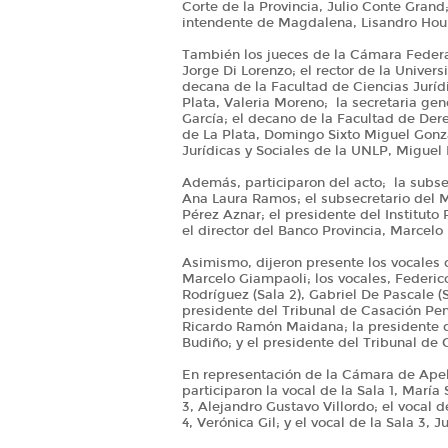
Corte de la Provincia, Julio Conte Grand;
intendente de Magdalena, Lisandro Hou
También los jueces de la Cámara Federa
Jorge Di Lorenzo; el rector de la Unive
decana de la Facultad de Ciencias Juríd
Plata, Valeria Moreno; la secretaria gene
García; el decano de la Facultad de Dere
de La Plata, Domingo Sixto Miguel Gonza
Jurídicas y Sociales de la UNLP, Miguel B
Además, participaron del acto; la subse
Ana Laura Ramos; el subsecretario del M
Pérez Aznar; el presidente del Instituto 
el director del Banco Provincia, Marcelo 
Asimismo, dijeron presente los vocales d
Marcelo Giampaoli; los vocales, Federico 
Rodríguez (Sala 2), Gabriel De Pascale (
presidente del Tribunal de Casación Pena
Ricardo Ramón Maidana; la presidente de
Budiño; y el presidente del Tribunal de C
En representación de la Cámara de Apela
participaron la vocal de la Sala 1, María
3, Alejandro Gustavo Villordo; el vocal de
4, Verónica Gil; y el vocal de la Sala 3,