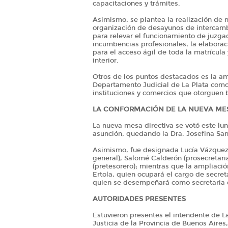
capacitaciones y trámites.
Asimismo, se plantea la realización de n
organización de desayunos de intercamb
para relevar el funcionamiento de juzga
incumbencias profesionales, la elabora
para el acceso ágil de toda la matrícula 
interior.
Otros de los puntos destacados es la amp
Departamento Judicial de La Plata como
instituciones y comercios que otorguen be
LA CONFORMACIÓN DE LA NUEVA MES
La nueva mesa directiva se votó este lu
asunción, quedando la Dra. Josefina Sa
Asimismo, fue designada Lucía Vázquez 
general), Salomé Calderón (prosecretari
(pretesorero); mientras que la ampliaci
Ertola, quien ocupará el cargo de secre
quien se desempeñará como secretaria d
AUTORIDADES PRESENTES
Estuvieron presentes el intendente de La
Justicia de la Provincia de Buenos Aire