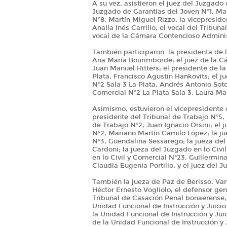
A su vez, asistieron el juez del Juzgado
Juzgado de Garantías del Joven N°1, Mar
N°8, Martín Miguel Rizzo; la vicepresiden
Analía Inés Carrillo; el vocal del Tribunal
vocal de la Cámara Contencioso Administ
También participaron la presidenta de l
Ana María Bourimborde; el juez de la Cá
Juan Manuel Hitters; el presidente de l
Plata, Francisco Agustín Hankovits; el j
N°2 Sala 3 La Plata, Andrés Antonio Soto
Comercial N°2 La Plata Sala 3, Laura M
Asimismo, estuvieron el vicepresidente 
presidente del Tribunal de Trabajo N°5, 
de Trabajo N°2, Juan Ignacio Orsini; el 
N°2, Mariano Martín Camilo López; la ju
N°3, Güendalina Sessarego; la jueza del
Cardoni; la jueza del Juzgado en lo Civil
en lo Civil y Comercial N°23, Guillermin
Claudia Eugenia Portillo; y el juez del 
También la jueza de Paz de Berisso, Vani
Héctor Ernesto Vogliolo; el defensor gen
Tribunal de Casación Penal bonaerense, 
Unidad Funcional de Instrucción y Juicio
la Unidad Funcional de Instrucción y Jui
de la Unidad Funcional de Instrucción y 