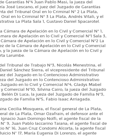
 de Garantías N°4 Juan Pablo Masi; la jueza del
ía José Lescano; el juez del Juzgado de Garantías
ta del Tribunal Oral en lo Criminal N° 2 La Plata,
 Oral en lo Criminal N° 3 La Plata, Andrés Vitali; y el
rativa La Plata Sala 1, Gustavo Daniel Spacarotel.
a Cámara de Apelación en lo Civil y Comercial N° 1,
mara de Apelación en lo Civil y Comercial N°1 Sala 3,
a Cámara de Apelación en lo Civil y Comercial N°2 La
uez de la Cámara de Apelación en lo Civil y Comercial
; y la jueza de la Cámara de Apelación en lo Civil y
arta Larumbe.
del Tribunal de Trabajo N°3, Nicolás Menestrina, el
Daniel Sánchez Sierra; el vicepresidente del Tribunal
juez del Juzgado en lo Contencioso Administrativo
eza del Juzgado en lo Contencioso Administrativo
 Juzgado en lo Civil y Comercial N°4, Gladys Mabel
 y Comercial N°10, Silvina Cairo; la jueza del Juzgado
a Belén Di Luca; la jueza del Juzgado de Familia N°3,
Juzgado de Familia N°5, Fabio Isaac Arriagada.
na Cecilia Mosquera; el fiscal general de La Plata,
eral de La Plata, Omar Ozafrain; el defensor ante el
Ignacio Juan Domingo Nolfi; el agente fiscal de la
 Nº 9, Juan Pablo Iaccarino Taiana; el agente fiscal de
cio Nº 16, Juan Cruz Condomi Alcorta; la agente fiscal
Juicio Nº 17, María Eugenia Di Lorenzo; el agente