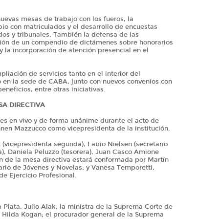
uevas mesas de trabajo con los fueros, la
io con matriculados y el desarrollo de encuestas
dos y tribunales. También la defensa de las
ción de un compendio de dictámenes sobre honorarios
y la incorporación de atención presencial en el
liación de servicios tanto en el interior del
 en la sede de CABA, junto con nuevos convenios con
neficios, entre otras iniciativas.
A DIRECTIVA
nes en vivo y de forma unánime durante el acto de
nnen Mazzucco como vicepresidenta de la institución.
(vicepresidenta segunda), Fabio Nielsen (secretario
a), Daniela Peluzzo (tesorera), Juan Casco Amione
ón de la mesa directiva estará conformada por Martín
tario de Jóvenes y Novelas; y Vanesa Temporetti,
e Ejercicio Profesional.
 Plata, Julio Alak; la ministra de la Suprema Corte de
s, Hilda Kogan; el procurador general de la Suprema