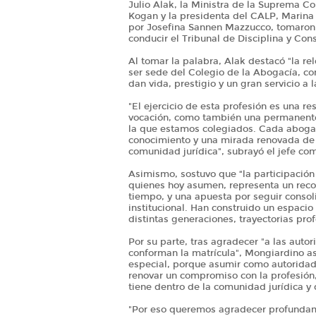
Julio Alak, la Ministra de la Suprema Co
Kogan y la presidenta del CALP, Marina
por Josefina Sannen Mazzucco, tomaron 
conducir el Tribunal de Disciplina y Cons
Al tomar la palabra, Alak destacó "la re
ser sede del Colegio de la Abogacía, co
dan vida, prestigio y un gran servicio a l
"El ejercicio de esta profesión es una 
vocación, como también una permanente d
la que estamos colegiados. Cada abogad
conocimiento y una mirada renovada de u
comunidad jurídica", subrayó el jefe co
Asimismo, sostuvo que “la participación
quienes hoy asumen, representa un recon
tiempo, y una apuesta por seguir consol
institucional. Han construido un espacio
distintas generaciones, trayectorias pro
Por su parte, tras agradecer "a las aut
conforman la matrícula", Mongiardino ase
especial, porque asumir como autoridad 
renovar un compromiso con la profesión, 
tiene dentro de la comunidad jurídica y 
"Por eso queremos agradecer profundam