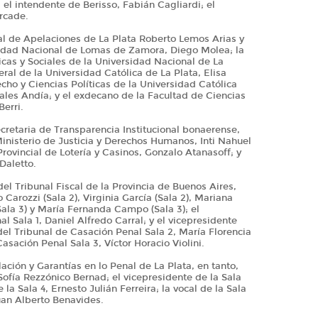
 el intendente de Berisso, Fabián Cagliardi; el
rcade.
l de Apelaciones de La Plata Roberto Lemos Arias y
rsidad Nacional de Lomas de Zamora, Diego Molea; la
icas y Sociales de la Universidad Nacional de La
ral de la Universidad Católica de La Plata, Elisa
cho y Ciencias Políticas de la Universidad Católica
les Andía; y el exdecano de la Facultad de Ciencias
erri.
cretaria de Transparencia Institucional bonaerense,
inisterio de Justicia y Derechos Humanos, Inti Nahuel
Provincial de Lotería y Casinos, Gonzalo Atanasoff; y
Daletto.
el Tribunal Fiscal de la Provincia de Buenos Aires,
Carozzi (Sala 2), Virginia García (Sala 2), Mariana
Sala 3) y María Fernanda Campo (Sala 3); el
l Sala 1, Daniel Alfredo Carral; y el vicepresidente
l Tribunal de Casación Penal Sala 2, María Florencia
asación Penal Sala 3, Víctor Horacio Violini.
ción y Garantías en lo Penal de La Plata, en tanto,
 Sofía Rezzónico Bernad; el vicepresidente de la Sala
 la Sala 4, Ernesto Julián Ferreira; la vocal de la Sala
 Juan Alberto Benavides.