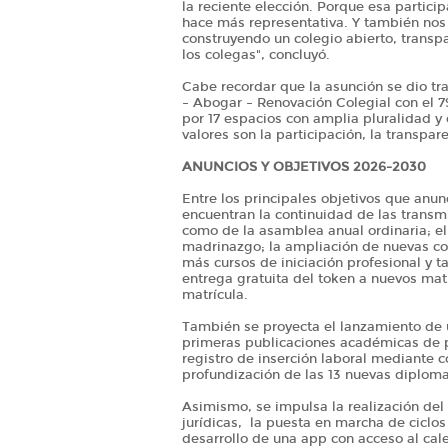
la reciente elección. Porque esa particip
hace más representativa. Y también no
construyendo un colegio abierto, transpa
los colegas", concluyó.
Cabe recordar que la asunción se dio tr
– Abogar – Renovación Colegial con el 7
por 17 espacios con amplia pluralidad y 
valores son la participación, la transpar
ANUNCIOS Y OBJETIVOS 2026-2030
Entre los principales objetivos que anu
encuentran la continuidad de las transmi
como de la asamblea anual ordinaria; el
madrinazgo; la ampliación de nuevas cons
más cursos de iniciación profesional y ta
entrega gratuita del token a nuevos mat
matrícula.
También se proyecta el lanzamiento de u
primeras publicaciones académicas de p
registro de inserción laboral mediante c
profundización de las 13 nuevas diplom
Asimismo, se impulsa la realización del 
jurídicas, la puesta en marcha de ciclo
desarrollo de una app con acceso al cale